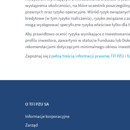
wystąpienia okoliczności, na które uczestnik poszczególny
prawnych oraz ryzyko operacyjne. Wśród ryzyk związanych
kredytowe (w tym ryzyko rozliczenia), ryzyko związane z 
mogą występować specyficzne ryzyka właściwe tylko dla t
Aby prawidłowo ocenić ryzyka wynikające z inwestowania 
profilu inwestora, zawartymi w statucie Funduszu lub Do
rekomendacjami dotyczącymi minimalnego okresu inwestyc
Zapoznaj się z
pełną treścią informacji prawnej TFI PZU i 
O TFI PZU SA
Informacje korporacyjne
Zarząd