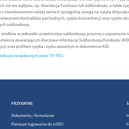
ch nie ma wpływu, np. likwidacja Funduszu lub subfunduszu, a także ryzy
 z inwestowaniem należy zwrócić szczególną uwagę na ryzyka dotyczące 
zawieraniem kontraktów pochodnych, ryzyko koncentracji oraz ryzyko ut
ych subfunduszy.
środków w jednostki uczestnictwa subfunduszy, prosimy o zapoznanie się
kumencie zawierającym kluczowe informacje Subfunduszu/Funduszu (KID).
ji oraz profilem ryzyka i zysku zawartym w dokumencie KID.
funduszy zarządzanych przez TFI PZU
.
PRZYDATNE
S
Dokumenty i formularze
I
Pierwsze logowanie do inPZU
F