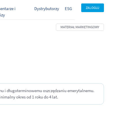
ZALOGUJ
ntarze i
Dystrybutorzy
ESG
izy
nemu i długoterminowemu oszczędzaniu emerytalnemu.
imalny okres od 1 roku do 4 lat.