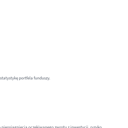
tatystykę portfela funduszy.
nieosiągnięcia oczekiwanego zwrotu z inwestycji, ryzyko