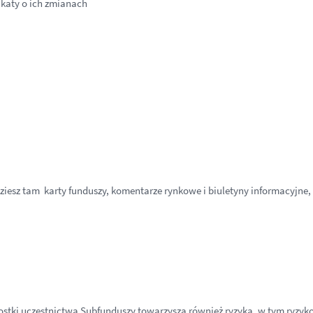
katy o ich zmianach
iesz tam karty funduszy, komentarze rynkowe i biuletyny informacyjne, s
ki uczestnictwa Subfunduszy towarzyszą również ryzyka, w tym ryzyko 