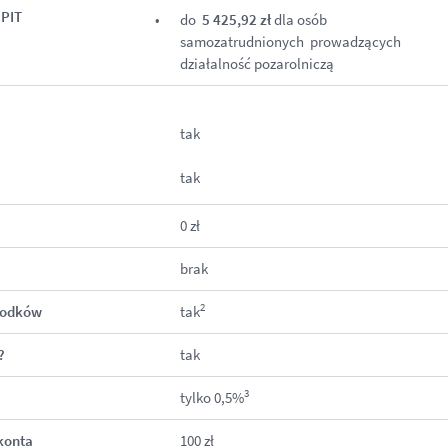
 PIT
do
5 425,92 zł
dla osób
samozatrudnionych prowadzących
działalność pozarolniczą
tak
tak
0 zł
brak
2
środków
tak
?
tak
3
tylko 0,5%
konta
100 zł