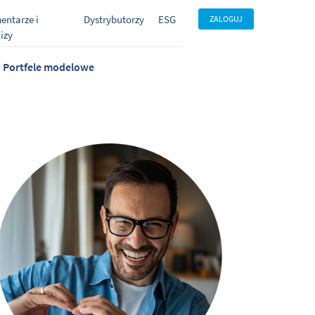
entarze i
Dystrybutorzy
ESG
ZALOGUJ
izy
Portfele modelowe