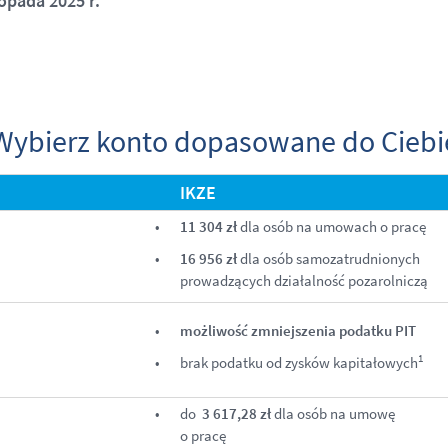
topada 2025 r.
Wybierz konto dopasowane do Ciebi
IKZE
11 304
zł
dla osób na umowach o pracę
16
956 zł
dla osób samozatrudnionych
prowadzących działalność pozarolniczą
możliwość zmniejszenia podatku PIT
1
brak podatku od zysków kapitałowych
do
3
617,28 zł
dla osób na umowę
o pracę