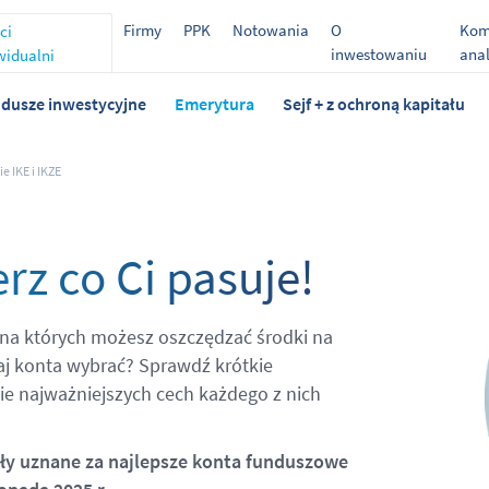
Firmy
PPK
Notowania
O
Kom
ci
inwestowaniu
anal
widualni
dusze inwestycyjne
Emerytura
Sejf + z ochroną kapitału
 IKE i IKZE
rz co Ci pasuje!
 na których możesz oszczędzać środki na
aj konta wybrać? Sprawdź krótkie
ie najważniejszych cech każdego z nich
tały uznane za najlepsze konta funduszowe