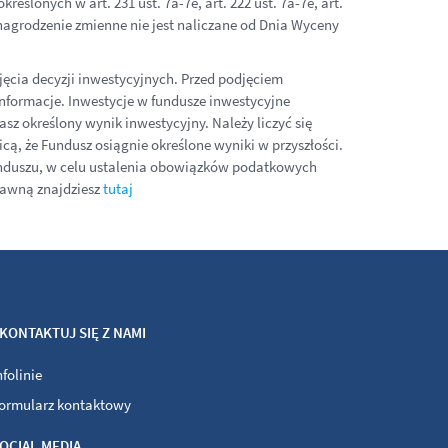
ślonych w art. 231 ust. 7a-7e, art. 222 ust. 7a-7e, art.
 wynagrodzenie zmienne nie jest naliczane od Dnia Wyceny
ęcia decyzji inwestycyjnych. Przed podjęciem
nformacje. Inwestycje w fundusze inwestycyjne
sz określony wynik inwestycyjny. Należy liczyć się
cą, że Fundusz osiągnie określone wyniki w przyszłości.
Funduszu, w celu ustalenia obowiązków podatkowych
rawną znajdziesz
tutaj
KONTAKTUJ SIĘ Z NAMI
nfolinie
ormularz kontaktowy
OCIAL MEDIA