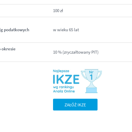
100 zł
lg podatkowych
w wieku 65 lat
 okresie
10 % (zryczałtowany PIT)
ZAŁÓŻ IKZE