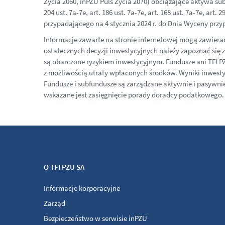
Życia 2060, inPZU Puls Życia 2070) obciążające aktywa subf
204 ust. 7a-7e, art. 186 ust. 7a-7e, art. 168 ust. 7a-7e, a
przypadającego na 4 stycznia 2024 r. do Dnia Wyceny przyp
Informacje zawarte na stronie internetowej mogą zawiera
ostatecznych decyzji inwestycyjnych należy zapoznać si
są obarczone ryzykiem inwestycyjnym. Fundusze ani TFI PZU
z możliwością utraty wpłaconych środków. Wyniki inwestycy
Fundusze i subfundusze są zarządzane aktywnie i pasywn
wskazane jest zasięgnięcie porady doradcy podatkowego. 
O TFI PZU SA
Informacje korporacyjne
Zarząd
Bezpieczeństwo w serwisie inPZU