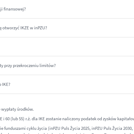
ji finansowej?
gę otworzyć IKZE w inPZU?
ty przy przekroczeniu limitów?
 IKE?
 wypłaty środków.
ZE i 60 (lub 55) r.ż. dla IKE zostanie naliczony podatek od zysków kapit
funduszami cyklu życia (inPZU Puls Życia 2025, inPZU Puls Życia 2030, i