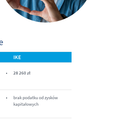
e
IKE
28 260
zł
brak podatku od zysków
kapitałowych