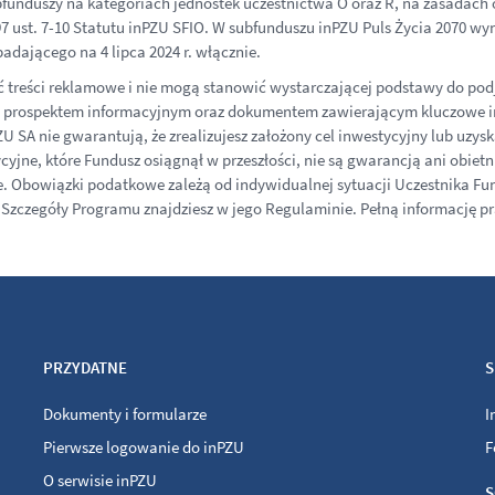
unduszy na kategoriach jednostek uczestnictwa O oraz R, na zasadach okre
rt. 297 ust. 7-10 Statutu inPZU SFIO. W subfunduszu inPZU Puls Życia 2070
adającego na 4 lipca 2024 r. włącznie.
ć treści reklamowe i nie mogą stanowić wystarczającej podstawy do podj
ę z prospektem informacyjnym oraz dokumentem zawierającym kluczowe i
 SA nie gwarantują, że zrealizujesz założony cel inwestycyjny lub uzyska
jne, które Fundusz osiągnął w przeszłości, nie są gwarancją ani obietni
ie. Obowiązki podatkowe zależą od indywidualnej sytuacji Uczestnika 
Szczegóły Programu znajdziesz w jego Regulaminie. Pełną informację p
PRZYDATNE
S
Dokumenty i formularze
I
Pierwsze logowanie do inPZU
F
O serwisie inPZU
S