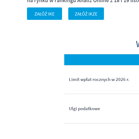
na rynku w rankingu Analiz Online z 18 i 19 lis
ZAŁÓŻ IKE
ZAŁÓŻ IKZE
Limit wpłat rocznych w 2026 r.
Ulgi podatkowe