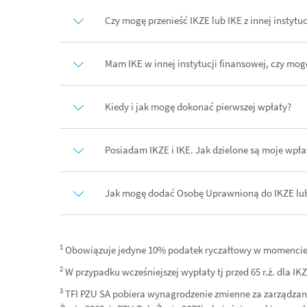
Czy mogę przenieść IKZE lub IKE z innej instytuc
Mam IKE w innej instytucji finansowej, czy mo
Kiedy i jak mogę dokonać pierwszej wpłaty?
Posiadam IKZE i IKE. Jak dzielone są moje wpła
Jak mogę dodać Osobę Uprawnioną do IKZE lub
1
Obowiązuje jedyne 10% podatek ryczałtowy w momencie
2
W przypadku wcześniejszej wypłaty tj przed 65 r.ż. dla IK
3
TFI PZU SA pobiera wynagrodzenie zmienne za zarządzanie 