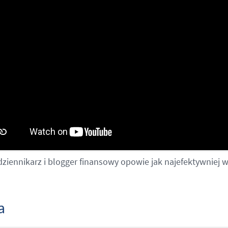
dziennikarz i blogger finansowy opowie jak najefektywniej w
a