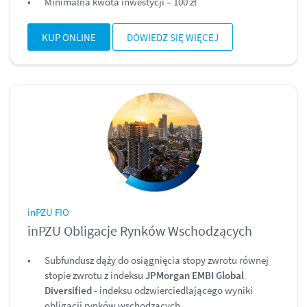
Minimalna kwota inwestycji – 100 zł
KUP ONLINE
DOWIEDZ SIĘ WIĘCEJ
inPZU FIO
inPZU Obligacje Rynków Wschodzących
Subfundusz dąży do osiągnięcia stopy zwrotu równej
stopie zwrotu z indeksu
JPMorgan EMBI Global
Diversified
- indeksu odzwierciedlającego wyniki
obligacji rynków wschodzących