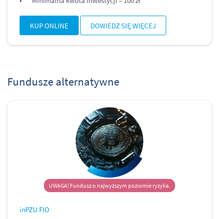
Minimalna kwota inwestycji – 100 zł
KUP ONLINE
DOWIEDZ SIĘ WIĘCEJ
Fundusze alternatywne
UWAGA! Fundusz o najwyższym poziomie ryzyka.
inPZU FIO