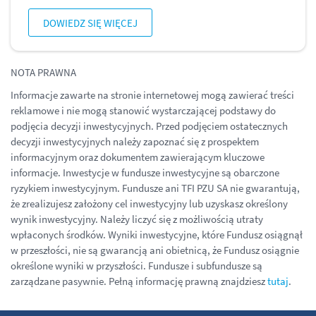
DOWIEDZ SIĘ WIĘCEJ
NOTA PRAWNA
Informacje zawarte na stronie internetowej mogą zawierać treści
reklamowe i nie mogą stanowić wystarczającej podstawy do
podjęcia decyzji inwestycyjnych. Przed podjęciem ostatecznych
decyzji inwestycyjnych należy zapoznać się z prospektem
informacyjnym oraz dokumentem zawierającym kluczowe
informacje. Inwestycje w fundusze inwestycyjne są obarczone
ryzykiem inwestycyjnym. Fundusze ani TFI PZU SA nie gwarantują,
że zrealizujesz założony cel inwestycyjny lub uzyskasz określony
wynik inwestycyjny. Należy liczyć się z możliwością utraty
wpłaconych środków. Wyniki inwestycyjne, które Fundusz osiągnął
w przeszłości, nie są gwarancją ani obietnicą, że Fundusz osiągnie
określone wyniki w przyszłości. Fundusze i subfundusze są
zarządzane pasywnie. Pełną informację prawną znajdziesz
tutaj
.