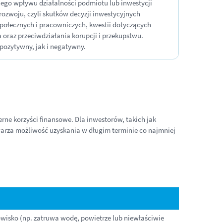
nego wpływu działalności podmiotu lub inwestycji
ozwoju, czyli skutków decyzji inwestycyjnych
społecznych i pracowniczych, kwestii dotyczących
oraz przeciwdziałania korupcji i przekupstwu.
ozytywny, jak i negatywny.
ne korzyści finansowe. Dla inwestorów, takich jak
arza możliwość uzyskania w długim terminie co najmniej
owisko (np. zatruwa wodę, powietrze lub niewłaściwie