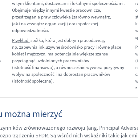
w tym klientami, dostawcami i lokalnymi społecznościami.
r
Obejmuje między innymi kwestie pracownicze,
o
przestrzegania praw człowieka (zarówno wewnątrz,
s
jak i na zewnątrz organizacji) oraz społecznej
k
odpowiedzialności.
w
s
Przykład:
spółka, która jest dobrym pracodawcą,
np. zapewnia inkluzywne środowisko pracy i równe płace
P
kobiet i mężczyzn, ma potencjalnie większe szanse
w
a
przyciągnąć uzdolnionych pracowników
(
(istotność finansowa), a równocześnie wywiera pozytywny
n
wpływ na społeczność i na dobrostan pracowników
c
(istotność społeczna).
w
z
u można mierzyć
a czynników zrównoważonego rozwoju (ang. Principal Advers
porządzeniu SFDR. Są wśród nich wskaźniki takie jak emis