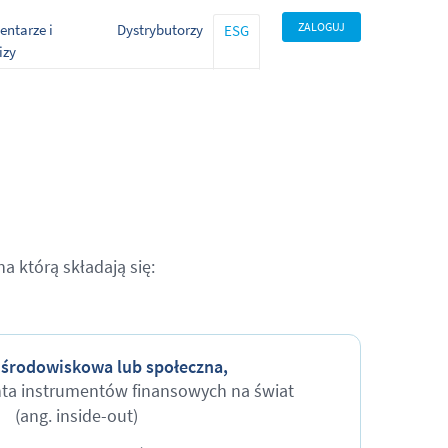
ZALOGUJ
ntarze i
Dystrybutorzy
ESG
izy
a którą składają się:
 środowiskowa lub
społeczna,
nta instrumentów finansowych na świat
(ang. inside-out)