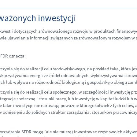
ważonych inwestycji
ń kwestii dotyczących zrównoważonego rozwoju w produktach finansowy
sprawie ujawniania informacji związanych ze zrównoważonym rozwojem w 
SFDR oznacza:
yczynia się do realizacji celu środowiskowego, na przykład taka, która
ykorzystywania energii ze źródeł odnawialnych, wykorzystywania surow
ch lub wpływu na różnorodność biologiczną i gospodarkę o obiegu zam
czynia się do realizacji celu społecznego, w szczególności inwestycję p
egrację społeczną i stosunki pracy, lub inwestycję w kapitał ludzki lub w
takie inwestycje nie naruszają poważnie któregokolwiek z tych celów, a 
 w odniesieniu do solidnych struktur zarządzania, stosunków pracownic
ozporządzenia SFDR mogą (ale nie muszą) inwestować część swoich akt