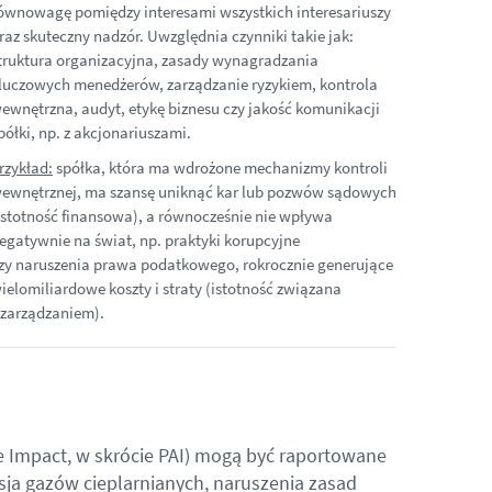
ównowagę pomiędzy interesami wszystkich interesariuszy
raz skuteczny nadzór. Uwzględnia czynniki takie jak:
truktura organizacyjna, zasady wynagradzania
luczowych menedżerów, zarządzanie ryzykiem, kontrola
ewnętrzna, audyt, etykę biznesu czy jakość komunikacji
półki, np. z akcjonariuszami.
rzykład:
spółka, która ma wdrożone mechanizmy kontroli
ewnętrznej, ma szansę uniknąć kar lub pozwów sądowych
istotność finansowa), a równocześnie nie wpływa
egatywnie na świat, np. praktyki korupcyjne
zy naruszenia prawa podatkowego, rokrocznie generujące
ielomiliardowe koszty i straty (istotność związana
 zarządzaniem).
e Impact, w skrócie PAI) mogą być raportowane
ja gazów cieplarnianych, naruszenia zasad