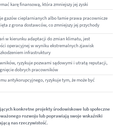
mać karę finansową, która zmniejszy jej zyski
je gazów cieplarnianych albo łamie prawa pracownicze
nięta z grona dostawców, co zmniejszy jej przychody
ań w kierunku adaptacji do zmian klimatu, jest
ści operacyjnej w wyniku ekstremalnych zjawisk
zkodzeniem infrastruktury
wników, ryzykuje pozwami sądowymi i utratą reputacji,
iągnięcie dobrych pracowników
amu antykorupcyjnego, ryzykuje tym, że może być
jących konkretne projekty środowiskowe lub społeczne
ważonego rozwoju lub poprawiają swoje wskaźniki
ającą nas
rzeczywistość.