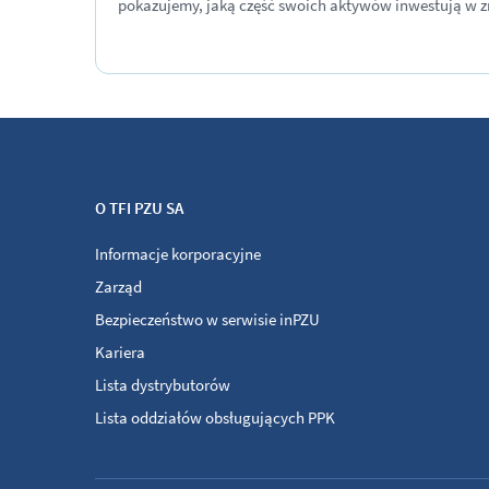
pokazujemy, jaką część swoich aktywów inwestują w 
O TFI PZU SA
Informacje korporacyjne
Zarząd
Bezpieczeństwo w serwisie inPZU
Kariera
Lista dystrybutorów
Lista oddziałów obsługujących PPK