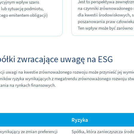
Jest to perspektywa zewnętrz
tycyjnym wpływ szans
na czynniki zrównoważonego r
 lub sytuację podmiotu,
dla kwestii środowiskowych, 
cego emitentem obligacji)
poszanowania praw człowieka 
Ten wpływ może być zarówno p
półki zwracające uwagę na ESG
acji uwagi na kwestie zrównoważonego rozwoju może przynieść jej wymier
czynników ryzyka wynikających z megatrendu zrównoważonego rozwoju stw
wania na rynkach finansowych.
Ryzyka
ynikający ze zmian preferencji
Spółka, która zanieczyszcza środ