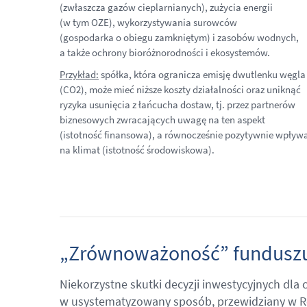
(zwłaszcza gazów cieplarnianych), zużycia energii
(w tym OZE), wykorzystywania surowców
(gospodarka o obiegu zamkniętym) i zasobów wodnych,
a także ochrony bioróżnorodności i ekosystemów.
Przykład:
spółka, która ogranicza emisję dwutlenku węgla
(CO2), może mieć niższe koszty działalności oraz uniknąć
ryzyka usunięcia z łańcucha dostaw, tj. przez partnerów
biznesowych zwracających uwagę na ten aspekt
(istotność finansowa), a równocześnie pozytywnie wpływ
na klimat (istotność środowiskowa).
„Zrównoważoność” fundusz
Niekorzystne skutki decyzji inwestycyjnych dl
w usystematyzowany sposób, przewidziany w Roz