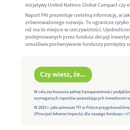
inicjatywy United Nations Global Compact czy e
Raport PAI prezentuje rzetelną informację, w ja
zrównoważonego rozwoju. To ogranicza ryzyko g
niż ma to miejsce w rzeczywistości. Ujednolico
podejmowanych przez fundusz decyzji inwestycy
umożliwia porównywanie funduszy pomiędzy sob
W celu zachowania pełnej transparentności podjęliśm
wymaganych raportów pozwalających inwestorom szc
W 2023 r. jako pierwsze TFI w Polsce przygotowaliśm
(Principal Adverse Impacts) dla naszego funduszu
inP