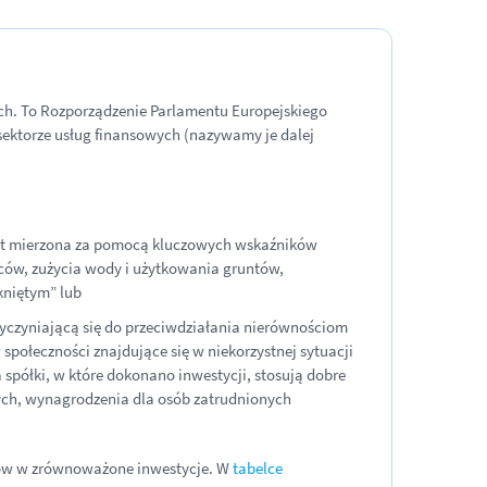
ch. To Rozporządzenie Parlamentu Europejskiego
sektorze usług finansowych (nazywamy je dalej
 jest mierzona za pomocą kluczowych wskaźników
ców, zużycia wody i użytkowania gruntów,
kniętym” lub
rzyczyniającą się do przeciwdziałania nierównościom
 społeczności znajdujące się w niekorzystnej sytuacji
spółki, w które dokonano inwestycji, stosują dobre
zych, wynagrodzenia dla osób zatrudnionych
ywów w zrównoważone inwestycje. W
tabelce