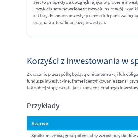
Jest to perspektywa uwzględniająca w procesie inwes
i ryzyk dla zrównoważonego rozwoju na rozwój, wyniki
w który dokonano inwestycji (spółki lub państwa będą
oraz na wartość finansową inwestycji.
Korzyści z inwestowania w s
Zwracanie przez spółkę będącą emitentem akcji lub oblig
fundusze inwestycyjne, trafne identyfikowanie szans i 
tak dobrej stopy zwrotu jak z konwencjonalnego inwesto
Przykłady
Szanse
Spółka może osiągnąć potencjalny wzrost przychodów w