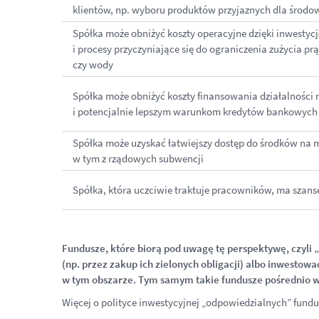
klientów, np. wyboru produktów przyjaznych dla środow
Spółka może obniżyć koszty operacyjne dzięki inwest
i procesy przyczyniające się do ograniczenia zużycia pr
czy wody
Spółka może obniżyć koszty finansowania działalności m
i potencjalnie lepszym warunkom kredytów bankowych
Spółka może uzyskać łatwiejszy dostęp do środków na m
w tym z rządowych subwencji
Spółka, która uczciwie traktuje pracowników, ma szans
Fundusze, które biorą pod uwagę tę perspektywę, czyli
„
(np. przez zakup ich
zielonych obligacji) albo
inwestowa
w
tym
obszarze. Tym samym takie fundusze pośrednio ws
Więcej o polityce inwestycyjnej „odpowiedzialnych” fund