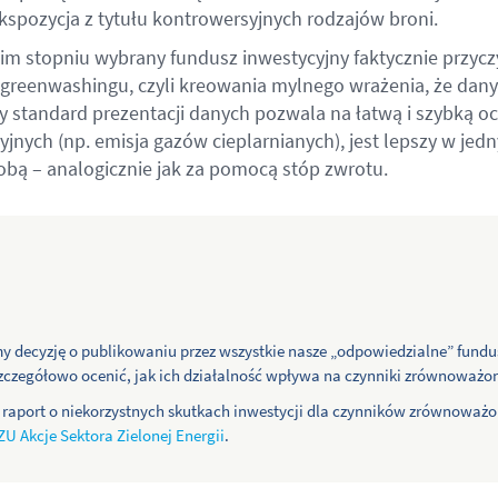
kspozycja z tytułu kontrowersyjnych rodzajów broni.
kim stopniu wybrany fundusz inwestycyjny faktycznie przyczy
reenwashingu, czyli kreowania mylnego wrażenia, że dany
ny standard prezentacji danych pozwala na łatwą i szybką oc
jnych (np. emisja gazów cieplarnianych), jest lepszy w j
ą – analogicznie jak za pomocą stóp zwrotu.
y decyzję o publikowaniu przez wszystkie nasze „odpowiedzialne” fundu
zegółowo ocenić, jak ich działalność wpływa na
czynniki zrównoważo
y raport o niekorzystnych skutkach inwestycji dla czynników zrównoważ
ZU Akcje Sektora Zielonej Energii
.