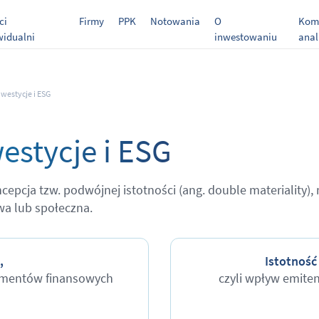
ci
Firmy
PPK
Notowania
O
Kome
widualni
inwestowaniu
anal
estycje i ESG
stycje i ESG
cja tzw. podwójnej istotności (ang. double materiality), n
wa lub społeczna.
,
Istotność
rumentów finansowych
czyli wpływ emite