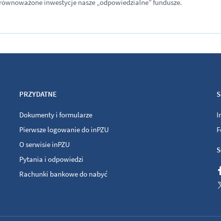
zrównoważone inwestycje nasze „odpowiedzialne” fundusze.
PRZYDATNE
S
Dokumenty i formularze
I
Pierwsze logowanie do inPZU
F
O serwisie inPZU
S
Pytania i odpowiedzi
Rachunki bankowe do nabyć