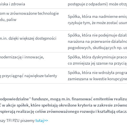
iska i zdrowia
postępuje z odpadami) może otrzy
ycjom w zrównoważone technologie
Spółka, która ma nadmierne emis
ądu, paliw
ryzykuje tym, że może zostać usu
Spółka, która nie podejmuje dział
.in. dzięki większej dostępności
narażona na przerwanie działalno
pogodowych, skutkujących np. us
odernizację i innowacje,
Spółka, która dyskryminuje praco
co zmniejsza jej szanse na przyc
Spółka, która nie wdrożyła progr
ę przyciągnąć największe talenty
zamieszana w kwestie korupcyjne
odpowiedzialne” fundusze, mogą m.in.
finansować emitentów realizu
ć w
akcje spółek, które
spełniają określone kryteria w
zakresie zrówno
pierają realizację celów
zrównoważonego rozwoju i kształtują otacz
uszy TFI PZU piszemy
tutaj>>