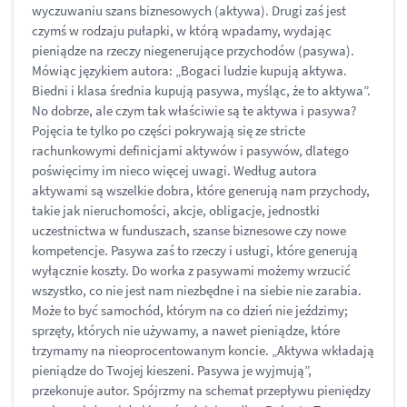
wyczuwaniu szans biznesowych (aktywa). Drugi zaś jest
czymś w rodzaju pułapki, w którą wpadamy, wydając
pieniądze na rzeczy niegenerujące przychodów (pasywa).
Mówiąc językiem autora: „Bogaci ludzie kupują aktywa.
Biedni i klasa średnia kupują pasywa, myśląc, że to aktywa”.
No dobrze, ale czym tak właściwie są te aktywa i pasywa?
Pojęcia te tylko po części pokrywają się ze stricte
rachunkowymi definicjami aktywów i pasywów, dlatego
poświęcimy im nieco więcej uwagi. Według autora
aktywami są wszelkie dobra, które generują nam przychody,
takie jak nieruchomości, akcje, obligacje, jednostki
uczestnictwa w funduszach, szanse biznesowe czy nowe
kompetencje. Pasywa zaś to rzeczy i usługi, które generują
wyłącznie koszty. Do worka z pasywami możemy wrzucić
wszystko, co nie jest nam niezbędne i na siebie nie zarabia.
Może to być samochód, którym na co dzień nie jeździmy;
sprzęty, których nie używamy, a nawet pieniądze, które
trzymamy na nieoprocentowanym koncie. „Aktywa wkładają
pieniądze do Twojej kieszeni. Pasywa je wyjmują”,
przekonuje autor. Spójrzmy na schemat przepływu pieniędzy