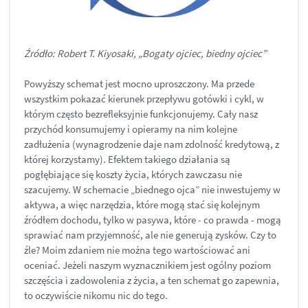
Źródło: Robert T. Kiyosaki, „Bogaty ojciec, biedny ojciec”
Powyższy schemat jest mocno uproszczony. Ma przede
wszystkim pokazać kierunek przepływu gotówki i cykl, w
którym często bezrefleksyjnie funkcjonujemy. Cały nasz
przychód konsumujemy i opieramy na nim kolejne
zadłużenia (wynagrodzenie daje nam zdolność kredytową, z
której korzystamy). Efektem takiego działania są
pogłębiające się koszty życia, których zawczasu nie
szacujemy. W schemacie „biednego ojca” nie inwestujemy w
aktywa, a więc narzędzia, które mogą stać się kolejnym
źródłem dochodu, tylko w pasywa, które - co prawda - mogą
sprawiać nam przyjemność, ale nie generują zysków. Czy to
źle? Moim zdaniem nie można tego wartościować ani
oceniać. Jeżeli naszym wyznacznikiem jest ogólny poziom
szczęścia i zadowolenia z życia, a ten schemat go zapewnia,
to oczywiście nikomu nic do tego.