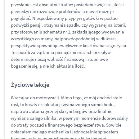
przesłanie jest absolutnie trafne: posiadanie większej ilości
pieniędzy nie rozwiązuje problemów, a nawet może je
pogłębiać. Niespodziewany przypływ gotówki w postaci
podwyżki pensji, otrzymania spadku czy wygranej na loterii,
przy stosowaniu schematu nr 1, zakładającego wydawanie
wszystkiego co mamy, najprawdopodobniej w dłuższej
perspektywie spowoduje zwiększenie kosztów naszego życia.
To sposób zarządzania pieniędzmi oraz ich przepływ
determinuje naszą wolność finansową i stopniowe
bogacenie się, a nie ich aktualna ilość.
Życiowe lekcje
Wracając do motoryzacji. Mimo tego, że mój dochód stale
rósł, to koszty eksploatacji wymarzonego samochodu,
naprawa automatycznej skrzyni biegów oraz finalnie
wymiana całego silnika, w pewnym momencie doprowadziły
do utraty poczucia finansowego bezpieczeństwa. Sowicie
opłacałem mojego mechanika i jednocześnie spłacałem
bankowi ratę za unieruchomiony na kilka tygodni