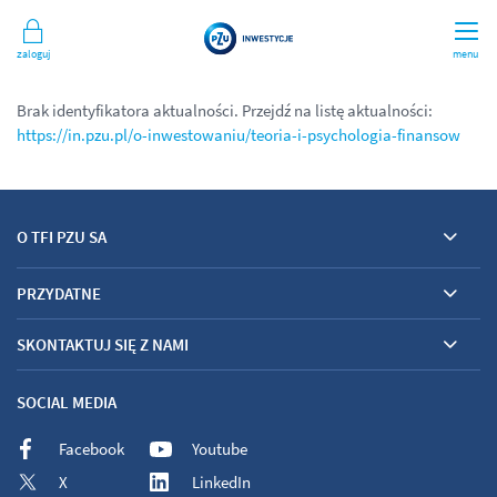
Zaloguj
menu
Brak identyfikatora aktualności. Przejdź na listę aktualności:
https://in.pzu.pl/o-inwestowaniu/teoria-i-psychologia-finansow
O TFI PZU SA
PRZYDATNE
SKONTAKTUJ SIĘ Z NAMI
SOCIAL MEDIA
Facebook
Youtube
X
LinkedIn