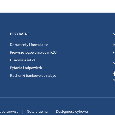
PRZYDATNE
S
Dokumenty i formularze
I
Pierwsze logowanie do inPZU
F
O serwisie inPZU
S
Pytania i odpowiedzi
Rachunki bankowe do nabyć
apa serwisu
Nota prawna
Dostępność cyfrowa