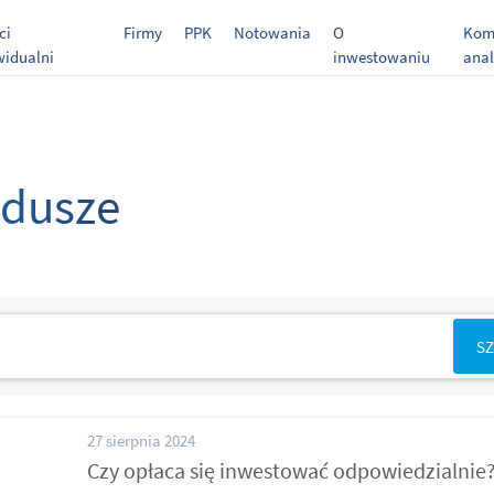
ci
Firmy
PPK
Notowania
O
Kome
widualni
inwestowaniu
anal
ndusze
27 sierpnia 2024
Czy opłaca się inwestować odpowiedzialnie