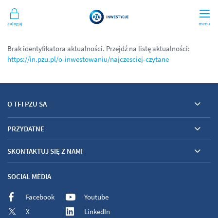
Zaloguj
menu
Brak identyfikatora aktualności. Przejdź na listę aktualności:
https://in.pzu.pl/o-inwestowaniu/najczesciej-czytane
O TFI PZU SA
PRZYDATNE
SKONTAKTUJ SIĘ Z NAMI
SOCIAL MEDIA
Facebook
Youtube
X
LinkedIn