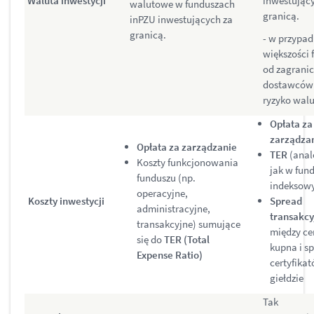
Waluta inwestycji
inwestując
walutowe w funduszach
granicą.
inPZU inwestujących za
granicą.
- w przypa
większości 
od zagrani
dostawców
ryzyko wal
Opłata za
zarządza
Opłata za zarządzanie
TER
(anal
Koszty funkcjonowania
jak w fun
funduszu (np.
indeksow
operacyjne,
Koszty inwestycji
Spread
administracyjne,
transakcy
transakcyjne) sumujące
między ce
się do
TER (Total
kupna i s
Expense Ratio)
certyfika
giełdzie
Tak