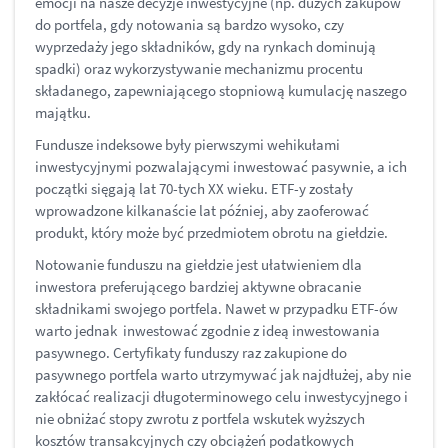
emocji na nasze decyzje inwestycyjne (np. dużych zakupów
do portfela, gdy notowania są bardzo wysoko, czy
wyprzedaży jego składników, gdy na rynkach dominują
spadki) oraz wykorzystywanie mechanizmu procentu
składanego, zapewniającego stopniową kumulację naszego
majątku.
Fundusze indeksowe były pierwszymi wehikułami
inwestycyjnymi pozwalającymi inwestować pasywnie, a ich
początki sięgają lat 70-tych XX wieku. ETF-y zostały
wprowadzone kilkanaście lat później, aby zaoferować
produkt, który może być przedmiotem obrotu na giełdzie.
Notowanie funduszu na giełdzie jest ułatwieniem dla
inwestora preferującego bardziej aktywne obracanie
składnikami swojego portfela. Nawet w przypadku ETF-ów
warto jednak inwestować zgodnie z ideą inwestowania
pasywnego. Certyfikaty funduszy raz zakupione do
pasywnego portfela warto utrzymywać jak najdłużej, aby nie
zakłócać realizacji długoterminowego celu inwestycyjnego i
nie obniżać stopy zwrotu z portfela wskutek wyższych
kosztów transakcyjnych czy obciążeń podatkowych