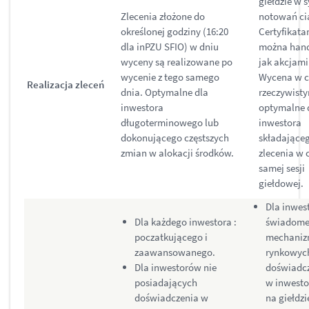
giełdzie w 
Zlecenia złożone do
notowań ci
określonej godziny (16:20
Certyfikata
dla inPZU SFIO) w dniu
można han
wyceny są realizowane po
jak akcjami
wycenie z tego samego
Wycena w c
Realizacja zleceń
dnia. Optymalne dla
rzeczywisty
inwestora
optymalne 
długoterminowego lub
inwestora
dokonującego częstszych
składające
zmian w alokacji środków.
zlecenia w 
samej sesji
giełdowej.
Dla inwes
Dla każdego inwestora :
świadom
poczatkującego i
mechani
zaawansowanego.
rynkowych
Dla inwestorów nie
doświadc
posiadających
w inwest
doświadczenia w
na giełdzi