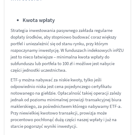
Kwota wpłaty
Strategia inwestowania pasywnego zakłada regularne
dopłaty środków, aby stopniowo budować coraz większy
portfel i uniezależnić się od stanu rynku, przy którym
rozpoczynamy inwestycję. W funduszach indeksowych inPZU
jest to nieco łatwiejsze – minimalna kwota wpłaty do
subfunduszu lub portfela to 100 zł i możliwe jest nabycie
części jednostki uczestnictwa.
ETF-y można nabywać za niskie kwoty, tylko jeśli
odpowiednio niska jest cena pojedynczego certyfikatu
notowanego na giełdzie. Opłacalność takiej operacji zależy
jednak od poziomu minimalnej prowizji transakcyjnej biura
maklerskiego, za pośrednictwem którego nabywamy ETF-a.
Przy niewielkiej kwotowo transakcji, prowizja może
procentowo pochłonąć dużą części naszej wpłaty i już na
starcie pogorszyć wyniki inwestycji.