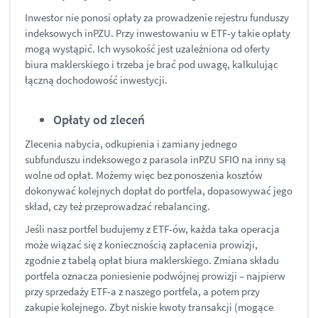
Inwestor nie ponosi opłaty za prowadzenie rejestru funduszy
indeksowych inPZU. Przy inwestowaniu w ETF-y takie opłaty
mogą wystąpić. Ich wysokość jest uzależniona od oferty
biura maklerskiego i trzeba je brać pod uwagę, kalkulując
łączną dochodowość inwestycji.
Opłaty od zleceń
Zlecenia nabycia, odkupienia i zamiany jednego
subfunduszu indeksowego z parasola inPZU SFIO na inny są
wolne od opłat. Możemy więc bez ponoszenia kosztów
dokonywać kolejnych dopłat do portfela, dopasowywać jego
skład, czy też przeprowadzać rebalancing.
Jeśli nasz portfel budujemy z ETF-ów, każda taka operacja
może wiązać się z koniecznością zapłacenia prowizji,
zgodnie z tabelą opłat biura maklerskiego. Zmiana składu
portfela oznacza poniesienie podwójnej prowizji – najpierw
przy sprzedaży ETF-a z naszego portfela, a potem przy
zakupie kolejnego. Zbyt niskie kwoty transakcji (mogące