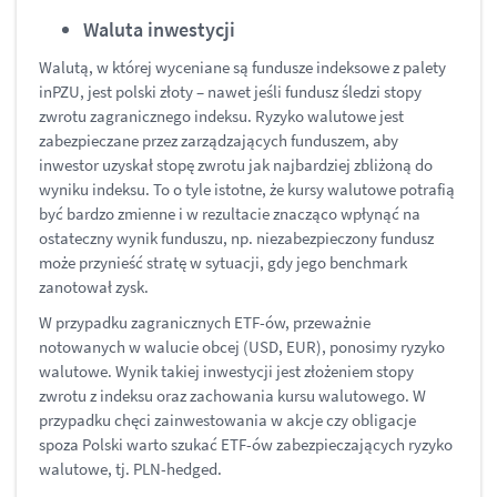
Waluta inwestycji
Walutą, w której wyceniane są fundusze indeksowe z palety
inPZU, jest polski złoty – nawet jeśli fundusz śledzi stopy
zwrotu zagranicznego indeksu. Ryzyko walutowe jest
zabezpieczane przez zarządzających funduszem, aby
inwestor uzyskał stopę zwrotu jak najbardziej zbliżoną do
wyniku indeksu. To o tyle istotne, że kursy walutowe potrafią
być bardzo zmienne i w rezultacie znacząco wpłynąć na
ostateczny wynik funduszu, np. niezabezpieczony fundusz
może przynieść stratę w sytuacji, gdy jego benchmark
zanotował zysk.
W przypadku zagranicznych ETF-ów, przeważnie
notowanych w walucie obcej (USD, EUR), ponosimy ryzyko
walutowe. Wynik takiej inwestycji jest złożeniem stopy
zwrotu z indeksu oraz zachowania kursu walutowego. W
przypadku chęci zainwestowania w akcje czy obligacje
spoza Polski warto szukać ETF-ów zabezpieczających ryzyko
walutowe, tj. PLN-hedged.