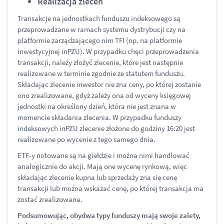
Realizacja zleceń
Transakcje na jednostkach funduszu indeksowego są
przeprowadzane w ramach systemu dystrybucji czy na
platformie zarządzającego nim TFI (np. na platformie
inwestycyjnej inPZU). W przypadku chęci przeprowadzenia
transakcji, należy złożyć zlecenie, które jest następnie
realizowane w terminie zgodnie ze statutem funduszu.
Składając zlecenie inwestor nie zna ceny, po której zostanie
ono zrealizowane, gdyż zależy ona od wyceny księgowej
jednostki na określony dzień, która nie jest znana w
momencie składania zlecenia. W przypadku funduszy
indeksowych inPZU zlecenie złożone do godziny 16:20 jest
realizowane po wycenie z tego samego dnia.
ETF-y notowane są na giełdzie i można nimi handlować
analogicznie do akcji. Mają one wycenę rynkową, więc
składając zlecenie kupna lub sprzedaży zna się cenę
transakcji lub można wskazać cenę, po której transakcja ma
zostać zrealizowana.
Podsumowując, obydwa typy funduszy mają swoje zalety,