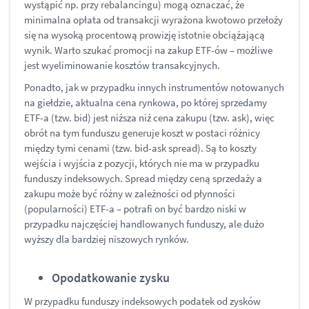
wystąpić np. przy rebalancingu) mogą oznaczać, że
minimalna opłata od transakcji wyrażona kwotowo przełoży
się na wysoką procentową prowizję istotnie obciążającą
wynik. Warto szukać promocji na zakup ETF-ów – możliwe
jest wyeliminowanie kosztów transakcyjnych.
Ponadto, jak w przypadku innych instrumentów notowanych
na giełdzie, aktualna cena rynkowa, po której sprzedamy
ETF-a (tzw. bid) jest niższa niż cena zakupu (tzw. ask), więc
obrót na tym funduszu generuje koszt w postaci różnicy
między tymi cenami (tzw. bid-ask spread). Są to koszty
wejścia i wyjścia z pozycji, których nie ma w przypadku
funduszy indeksowych. Spread między ceną sprzedaży a
zakupu może być różny w zależności od płynności
(popularności) ETF-a – potrafi on być bardzo niski w
przypadku najczęściej handlowanych funduszy, ale dużo
wyższy dla bardziej niszowych rynków.
Opodatkowanie zysku
W przypadku funduszy indeksowych podatek od zysków