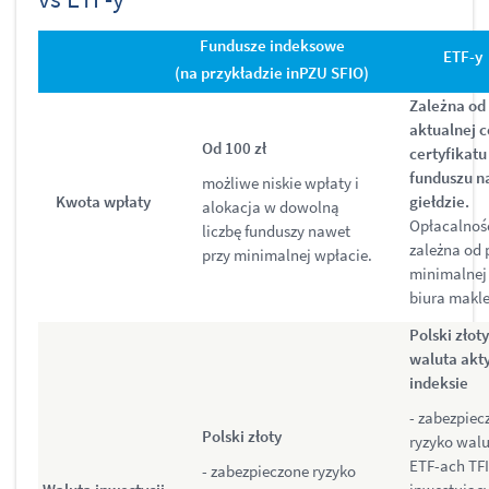
Fundusze indeksowe
ETF-y
(na przykładzie inPZU SFIO)
Zależna od
aktualnej 
Od
100 zł
certyfikatu
funduszu n
możliwe niskie wpłaty i
Kwota wpłaty
giełdzie.
alokacja w dowolną
Opłacalnoś
liczbę funduszy nawet
zależna od
przy minimalnej wpłacie.
minimalnej 
biura makle
Polski złoty
waluta ak
indeksie
- zabezpiec
Polski złoty
ryzyko wal
ETF-ach TF
- zabezpieczone ryzyko