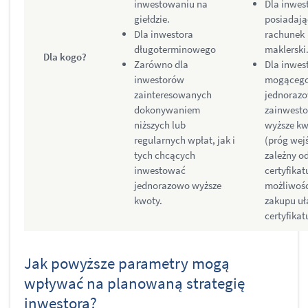
inwestowaniu na
Dla inwes
giełdzie.
posiadaj
Dla inwestora
rachunek
długoterminowego
maklerski
Dla kogo?
Zarówno dla
Dla inwes
inwestorów
mogąceg
zainteresowanych
jednoraz
dokonywaniem
zainwest
niższych lub
wyższe kw
regularnych wpłat, jak i
(próg wej
tych chcących
zależny o
inwestować
certyfikat
jednorazowo wyższe
możliwośc
kwoty.
zakupu u
certyfikat
Jak powyższe parametry mogą
wpływać na planowaną strategię
inwestora?