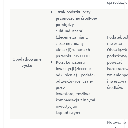
sprzedaży).
Brak podatku przy
przenoszeniu środków
pomiędzy
subfunduszami
(zlecenie zamiany,
Podatek op
zlecenie zmiany
inwestor.
alokacji) w ramach
Obowiązek
parasola inPZU FIO
podatkowy
Opodatkowanie
Po zakończeniu
powstać
zysku
inwestycji
(zlecenie
każdorazow
odkupienia) – podatek
zmianie sp
od zysków rozliczany
inwestowa
przez
środków.
inwestora; możliwa
kompensacja z innymi
inwestycjami
kapitałowymi.
Notowane 