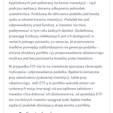
kapitałowych jest pobierany na koniec inwestycji – czyli
podczas realizacji zlecenia odkupienia jednostek
uczestnictwa. Podstawą do obliczenia podatku jest kwota
zysku w okresie trwania inwestycji. Podatek ten jest
odprowadzany przez fundusz, a inwestor nie musi
podejmować w tym celu żadnych działań. Dodatkową
przewagą funduszy indeksowych jest ich dostępność w
ramach jednego parasola, co oznacza, że przenoszenie
środków pomiędzy subfunduszami nie generuje podatku –
zmiana struktury portfela czy przeprowadzenie rebalancingu
możliwa jest bez poniesienia kosztów przez inwestora.
W przypadku ETF-ów to na inwestorze spoczywa obowiązek
rozliczenia i odprowadzenia podatku. Będzie to konieczne
przy zakończeniu zyskownej inwestycji, także przy
rebalancingu. Jeśli ETF-y w portfelu wskutek zmian cen
rynkowych mają inne wagi niż początkowo założono i
inwestor chce dokonać ich dostosowania, od sprzedaży ETF-
ów (na których inwestor osiągnął zysk) będzie trzeba
zapłacić podatek obniżający stopę zwrotu z portfela.