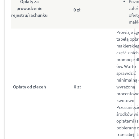
Opłaty za
Pozi
prowadzenie
zależ
0 zł
rejestru/rachunku
ofert
makl
Prowizje zg
tabelą opł
maklerskie
część z nic
promocje d
ów. Warto
sprawdzić
minimalną 
Opłaty od zleceń
0 zł
wyrażoną
procentowo
kwotowo.
Przesunięci
środków wią
opłatami (s
pobierane o
transakcji 