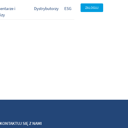
ZALOGUJ
ntarze i
Dystrybutorzy
ESG
izy
KONTAKTUJ SIĘ Z NAMI