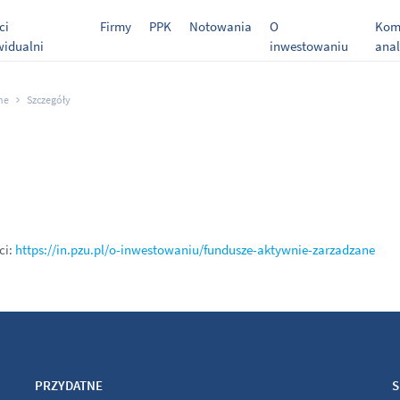
ci
Firmy
PPK
Notowania
O
Kome
widualni
inwestowaniu
anal
ne
Szczegóły
ci:
https://in.pzu.pl/o-inwestowaniu/fundusze-aktywnie-zarzadzane
PRZYDATNE
S