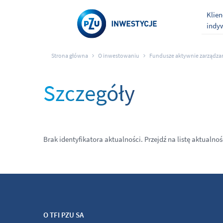
Klien
indy
Strona główna
O inwestowaniu
Fundusze aktywnie zarządza
Szczegóły
Brak identyfikatora aktualności. Przejdź na listę aktualnoś
O TFI PZU SA