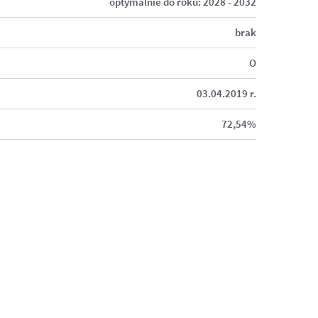
optymalnie do roku: 2028 - 2032
brak
O
03.04.2019 r.
72,54
%