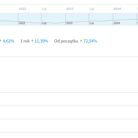
2022
Lip
2023
Lip
2024
2022
Lip
2023
Lip
2024
4,62
%
1 rok
11,39
%
Od początku
72,54
%