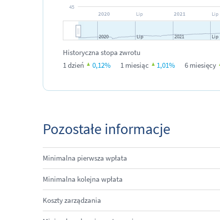
45
2020
Lip
2021
Lip
2020
Lip
2021
Lip
JS chart by amCharts
Historyczna stopa zwrotu
1 dzień
0,12
%
1 miesiąc
1,01
%
6 miesięcy
Pozostałe informacje
Minimalna pierwsza wpłata
Minimalna kolejna wpłata
Koszty zarządzania