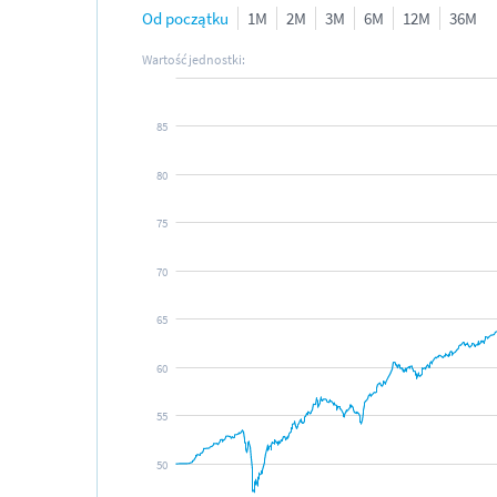
Od początku
1M
2M
3M
6M
12M
36M
85
80
75
70
65
60
55
50