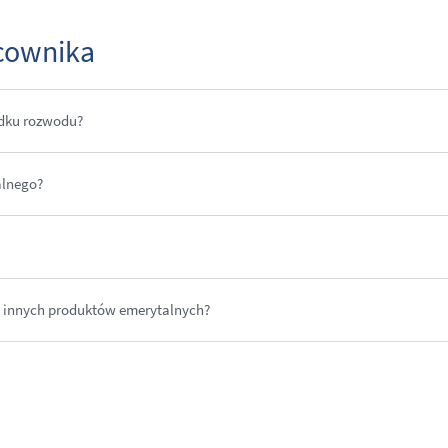
acownika
adku rozwodu?
alnego?
z innych produktów emerytalnych?