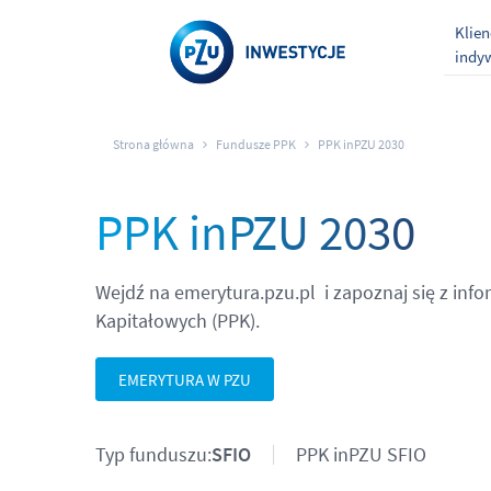
Klien
indy
Strona główna
Fundusze PPK
PPK inPZU 2030
PPK inPZU 2030
Wejdź na emerytura.pzu.pl i zapoznaj się z in
Kapitałowych (PPK).
EMERYTURA W PZU
Typ funduszu:
SFIO
PPK inPZU SFIO