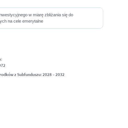
nwestycyjnego w miarę zbliżania się do
ych na cele emerytalne
a:
972
rodków z Subfunduszu: 2028 – 2032