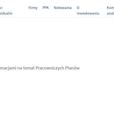
ci
Firmy
PPK
Notowania
O
Kome
widualni
inwestowaniu
anal
formacjami na temat Pracowniczych Planów