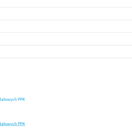
itałowych PPK
itałowych PPK