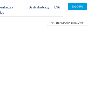
ZALOGUJ
ntarze i
Dystrybutorzy
ESG
izy