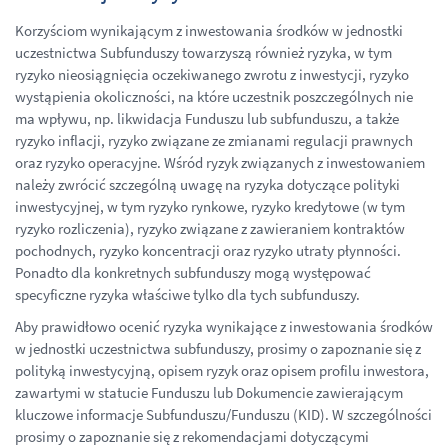
Korzyściom wynikającym z inwestowania środków w jednostki
uczestnictwa Subfunduszy towarzyszą również ryzyka, w tym
ryzyko nieosiągnięcia oczekiwanego zwrotu z inwestycji, ryzyko
wystąpienia okoliczności, na które uczestnik poszczególnych nie
ma wpływu, np. likwidacja Funduszu lub subfunduszu, a także
ryzyko inflacji, ryzyko związane ze zmianami regulacji prawnych
oraz ryzyko operacyjne. Wśród ryzyk związanych z inwestowaniem
należy zwrócić szczególną uwagę na ryzyka dotyczące polityki
inwestycyjnej, w tym ryzyko rynkowe, ryzyko kredytowe (w tym
ryzyko rozliczenia), ryzyko związane z zawieraniem kontraktów
pochodnych, ryzyko koncentracji oraz ryzyko utraty płynności.
Ponadto dla konkretnych subfunduszy mogą występować
specyficzne ryzyka właściwe tylko dla tych subfunduszy.
Aby prawidłowo ocenić ryzyka wynikające z inwestowania środków
w jednostki uczestnictwa subfunduszy, prosimy o zapoznanie się z
polityką inwestycyjną, opisem ryzyk oraz opisem profilu inwestora,
zawartymi w statucie Funduszu lub Dokumencie zawierającym
kluczowe informacje Subfunduszu/Funduszu (KID). W szczególności
prosimy o zapoznanie się z rekomendacjami dotyczącymi