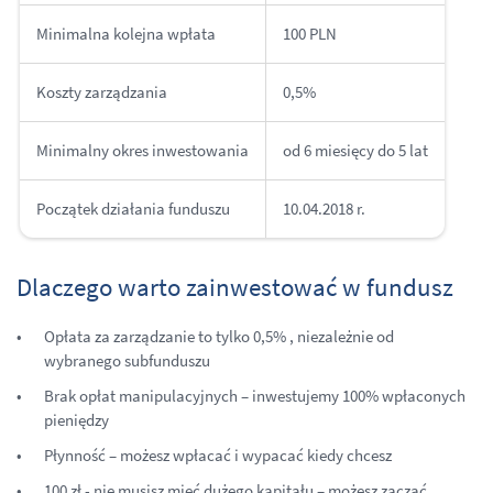
Minimalna kolejna wpłata
100 PLN
Koszty zarządzania
0,5%
Minimalny okres inwestowania
od 6 miesięcy do 5 lat
Początek działania funduszu
10.04.2018 r.
Dlaczego warto zainwestować w fundusz
Opłata za zarządzanie to tylko 0,5% , niezależnie od
wybranego subfunduszu
Brak opłat manipulacyjnych – inwestujemy 100% wpłaconych
pieniędzy
Płynność – możesz wpłacać i wypacać kiedy chcesz
100 zł - nie musisz mieć dużego kapitału – możesz zacząć