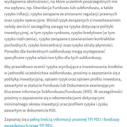
wystąpienia okoliczności, na które uczestnik poszczególnych nie
ma wpływu, np. likwidacja Funduszu lub subfunduszu, a także
ryzyko inflacji, ryzyko związane ze zmianami regulacji prawnych
oraz ryzyko operacyjne. Wśród ryzyk związanych z inwestowaniem
należy zwrócić szczególną uwagę na ryzyka dotyczące polityki
inwestycyjnej, w tym ryzyko rynkowe, ryzyko kredytowe (w tym
ryzyko rozliczenia), ryzyko związane z zawieraniem kontraktów
pochodnych, ryzyko koncentracji oraz ryzyko utraty płynności.
Ponadto dla konkretnych subfunduszy mogą występować
specyficzne ryzyka właściwe tylko dla tych subfunduszy.
Aby prawidłowo ocenić ryzyka wynikające z inwestowania środków
w jednostki uczestnictwa subfunduszu, prosimy o zapoznanie się z
polityką inwestycyjną, opisem ryzyk oraz opisem profilu inwestora,
zawartymi w statucie Funduszu lub Dokumencie zawierającym
kluczowe informacje Subfunduszu/Funduszu (KID). W szczególności
prosimy o zapoznanie się z rekomendacjami dotyczącymi
minimalnego okresu inwestycji oraz profilem ryzyka i zysku
zawartym w dokumencie KID.
Zapoznaj się z
pełną treścią informacji prawnej TFI PZU i funduszy
zarządzanych przez TFI PZU
.