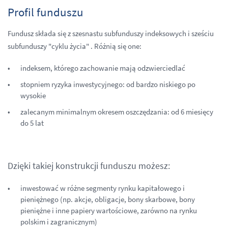
Profil funduszu
Fundusz składa się z szesnastu subfunduszy indeksowych i sześciu
subfunduszy "cyklu życia" . Różnią się one:
indeksem, którego zachowanie mają odzwierciedlać
stopniem ryzyka inwestycyjnego: od bardzo niskiego po
wysokie
zalecanym minimalnym okresem oszczędzania: od 6 miesięcy
do 5 lat
Dzięki takiej konstrukcji funduszu możesz:
inwestować w różne segmenty rynku kapitałowego i
pieniężnego (np. akcje, obligacje, bony skarbowe, bony
pieniężne i inne papiery wartościowe, zarówno na rynku
polskim i zagranicznym)