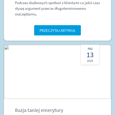
Podczas służbowych spotkań z klientami co jakiś czas
słyszę argument przeciw długoterminowemu
oszczędzaniu,
PRZECZYTAJ ARTYKUŁ
PAź
13
2025
Iluzja taniej emerytury