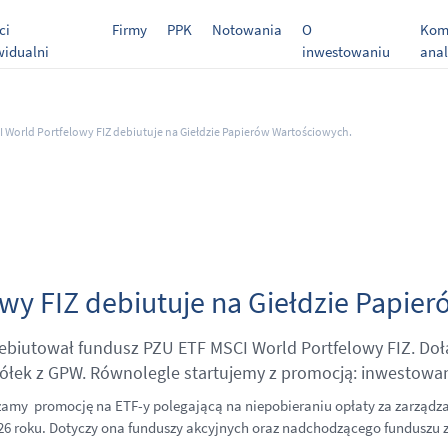
ci
Firmy
PPK
Notowania
O
Kome
widualni
inwestowaniu
anal
 World Portfelowy FIZ debiutuje na Giełdzie Papierów Wartościowych.
wy FIZ debiutuje na Giełdzie Papie
zadebiutował fundusz PZU ETF MSCI World Portfelowy FIZ. D
ółek z GPW. Równolegle startujemy z promocją: inwestowan
dzamy promocję na ETF-y polegającą na niepobieraniu opłaty za zarząd
26 roku. Dotyczy ona funduszy akcyjnych oraz nadchodzącego funduszu z