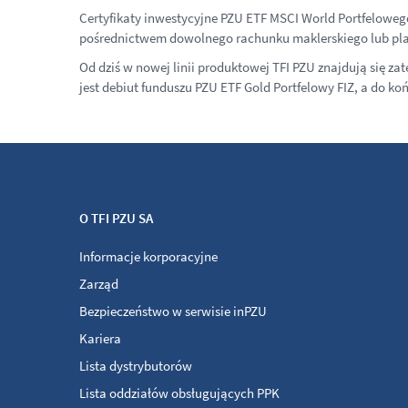
Certyfikaty inwestycyjne PZU ETF MSCI World Portfeloweg
pośrednictwem dowolnego rachunku maklerskiego lub plat
Od dziś w nowej linii produktowej TFI PZU znajdują się 
jest debiut funduszu PZU ETF Gold Portfelowy FIZ, a do k
O TFI PZU SA
Informacje korporacyjne
Zarząd
Bezpieczeństwo w serwisie inPZU
Kariera
Lista dystrybutorów
Lista oddziałów obsługujących PPK