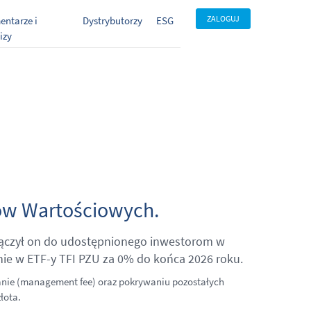
ZALOGUJ
ntarze i
Dystrybutorzy
ESG
izy
rów Wartościowych.
ołączył on do udostępnionego inwestorom w
ie w ETF-y TFI PZU za 0% do końca 2026 roku.
zanie (management fee) oraz pokrywaniu pozostałych
łota.