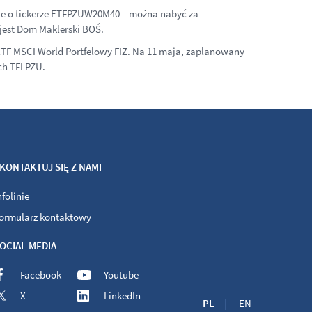
skie o tickerze ETFPZUW20M40 – można nabyć za
est Dom Maklerski BOŚ. ​
 ETF MSCI World Portfelowy FIZ. Na 11 maja, zaplanowany
ch TFI PZU.
KONTAKTUJ SIĘ Z NAMI
nfolinie
ormularz kontaktowy
OCIAL MEDIA
Facebook
Youtube
X
LinkedIn
PL
EN