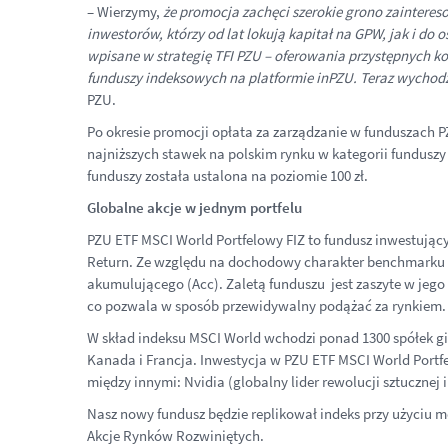
– Wierzymy,
że promocja zachęci szerokie grono zainter
inwestorów, którzy od lat lokują kapitał na GPW, jak i do
wpisane w strategię TFI PZU – oferowania przystępnych ko
funduszy indeksowych na platformie inPZU. Teraz wychodz
PZU.
Po okresie promocji opłata za zarządzanie w funduszach P
najniższych stawek na polskim rynku w kategorii funduszy 
funduszy została ustalona na poziomie 100 zł.
Globalne akcje w jednym portfelu
PZU ETF MSCI World Portfelowy FIZ to fundusz inwestując
Return. Ze względu na dochodowy charakter benchmarku f
akumulującego (Acc). Zaletą funduszu jest zaszyte w jeg
co pozwala w sposób przewidywalny podążać za rynkiem
W skład indeksu MSCI World wchodzi ponad 1300 spółek gie
Kanada i Francja. Inwestycja w PZU ETF MSCI World Portfe
między innymi: Nvidia (globalny lider rewolucji sztucznej 
Nasz nowy fundusz będzie replikował indeks przy użyciu
Akcje Rynków Rozwiniętych.