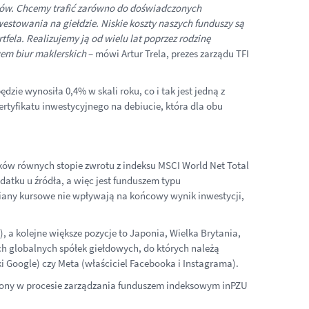
-ów. Chcemy trafić zarówno do doświadczonych
westowania na giełdzie. Niskie koszty naszych funduszy są
ela. Realizujemy ją od wielu lat poprzez rodzinę
wem biur maklerskich
– mówi Artur Trela, prezes zarządu TFI
ie wynosiła 0,4% w skali roku, co i tak jest jedną z
ertyfikatu inwestycyjnego na debiucie, która dla obu
ków równych stopie zwrotu z indeksu MSCI World Net Total
tku u źródła, a więc jest funduszem typu
miany kursowe nie wpływają na końcowy wynik inwestycji,
 a kolejne większe pozycje to Japonia, Wielka Brytania,
ch globalnych spółek giełdowych, do których należą
ki Google) czy Meta (właściciel Facebooka i Instagrama).
dzony w procesie zarządzania funduszem indeksowym inPZU