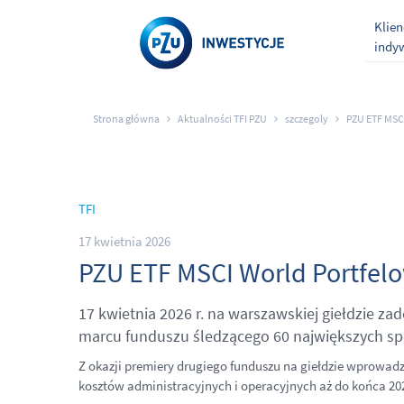
Klien
indy
Strona główna
Aktualności TFI PZU
szczegoly
PZU ETF MSCI
TFI
17 kwietnia 2026
PZU ETF MSCI World Portfelo
17 kwietnia 2026 r. na warszawskiej giełdzie 
marcu funduszu śledzącego 60 największych sp
Z okazji premiery drugiego funduszu na giełdzie wprowa
kosztów administracyjnych i operacyjnych aż do końca 20