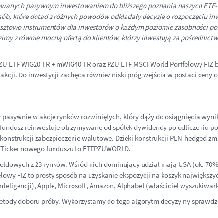
esowanych pasywnym inwestowaniem do bliższego poznania naszych ETF
 osób, które dotąd z różnych powodów odkładały decyzję o rozpoczęciu in
sztowo instrumentów dla inwestorów o każdym poziomie zasobności portf
imy z równie mocną ofertą do klientów, którzy inwestują za pośrednict
ZU ETF WIG20 TR + mWIG40 TR oraz PZU ETF MSCI World Portfelowy FIZ będz
akcji. Do inwestycji zachęca również niski próg wejścia w postaci ceny c
y pasywnie w akcje rynków rozwiniętych, który dąży do osiągnięcia wyni
undusz reinwestuje otrzymywane od spółek dywidendy po odliczeniu poda
o konstrukcji zabezpieczenie walutowe. Dzięki konstrukcji PLN-hedged z
. Ticker nowego funduszu to ETFPZUWORLD.
łdowych z 23 rynków. Wśród nich dominujący udział mają USA (ok. 70%),
lowy FIZ to prosty sposób na uzyskanie ekspozycji na koszyk największy
inteligencji), Apple, Microsoft, Amazon, Alphabet (właściciel wyszukiwar
 metody doboru próby. Wykorzystamy do tego algorytm decyzyjny spraw