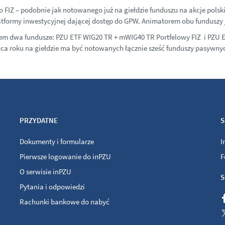
o FIZ – podobnie jak notowanego już na giełdzie funduszu na akcje pol
formy inwestycyjnej dającej dostęp do GPW. Animatorem obu funduszy j
zatem dwa fundusze: PZU ETF WIG20 TR + mWIG40 TR Portfelowy FIZ i PZU
ońca roku na giełdzie ma być notowanych łącznie sześć funduszy pasywny
PRZYDATNE
S
Dokumenty i formularze
I
Pierwsze logowanie do inPZU
F
O serwisie inPZU
S
Pytania i odpowiedzi
Rachunki bankowe do nabyć