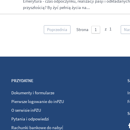
Emerytura - czas odpoczynku, realizacji pasji i odkładanyc
przyszłością? By żyć pełnią życia na...
Poprzednia
Strona
Na
PRZYDATNE
S
Dokumenty i formularze
I
Pierwsze logowanie do inPZU
F
O serwisie inPZU
S
Pytania i odpowiedzi
Rachunki bankowe do nabyć