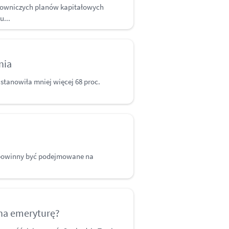
acowniczych planów kapitałowych
u...
nia
 stanowiła mniej więcej 68 proc.
 powinny być podejmowane na
 na emeryturę?