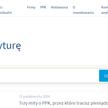
ci
Firmy
PPK
Notowania
O
Kome
widualni
inwestowaniu
anal
yturę
15 października 2024
Trzy mity o PPK, przez które tracisz pieniąd