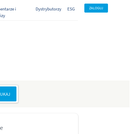
ZALOGUJ
ntarze i
Dystrybutorzy
ESG
izy
ze